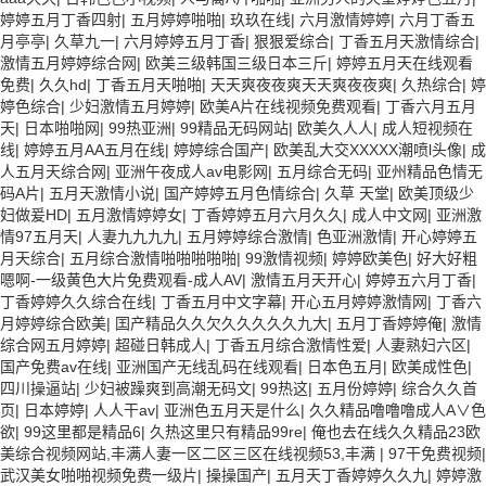
婷婷五月丁香四射
|
五月婷婷啪啪
|
玖玖在线
|
六月激情婷婷
|
六月丁香五
月亭亭
|
久草九一
|
六月婷婷五月丁香
|
狠狠爱综合
|
丁香五月天激情综合
|
激情五月婷婷综合网
|
欧美三级韩国三级日本三斤
|
婷婷五月天在线观看
免费
|
久久hd
|
丁香五月天啪啪
|
天天爽夜夜爽天天爽夜夜爽
|
久热综合
|
婷
婷色综合
|
少妇激情五月婷婷
|
欧美A片在线视频免费观看
|
丁香六月五月
天
|
日本啪啪网
|
99热亚洲
|
99精品无码网站
|
欧美久人人
|
成人短视频在
线
|
婷婷五月AA五月在线
|
婷婷综合国产
|
欧美乱大交XXXXX潮喷l头像
|
成
人五月天综合网
|
亚洲午夜成人av电影网
|
五月综合无码
|
亚州精品色情无
码A片
|
五月天激情小说
|
国产婷婷五月色情综合
|
久草 天堂
|
欧美顶级少
妇做爰HD
|
五月激情婷婷女
|
丁香婷婷五月六月久久
|
成人中文网
|
亚洲激
情97五月天
|
人妻九九九九
|
五月婷婷综合激情
|
色亚洲激情
|
开心婷婷五
月天综合
|
五月综合激情啪啪啪啪啪
|
99激情视频
|
婷婷欧美色
|
好大好粗
嗯啊-一级黄色大片免费观看-成人AV
|
激情五月天开心
|
婷婷五六月丁香
|
丁香婷婷久久综合在线
|
丁香五月中文字幕
|
开心五月婷婷激情网
|
丁香六
月婷婷综合欧美
|
囯产精品久久欠久久久久久九大
|
五月丁香婷婷俺
|
激情
综合网五月婷婷
|
超碰日韩成人
|
丁香五月综合激情性爱
|
人妻熟妇六区
|
国产免费av在线
|
亚洲国产无线乱码在线观看
|
日本色五月
|
欧美成性色
|
四川操逼站
|
少妇被躁爽到高潮无码文
|
99热这
|
五月份婷婷
|
综合久久首
页
|
日本婷婷
|
人人干av
|
亚洲色五月天是什么
|
久久精品噜噜噜成人A∨色
欲
|
99这里都是精品6
|
久热这里只有精品99re
|
俺也去在线久久精品23欧
美综合视频网站,丰满人妻一区二区三区在线视频53,丰满
|
97干免费视频
|
武汉美女啪啪视频免费一级片
|
操操国产
|
五月天丁香婷婷久久九
|
婷婷激