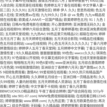
色
|
中文字幕AV在线播放
|
激情五月综合六月丁香婷婷狠狠干
|
69凹凸成
人综合网
|
无限资源在线观看
|
色婷婷五月丁香在线观看
|
中文字幕人妻一
区二区
|
久久久91
|
五月天激情社区
|
婷婷 伊人 久久
|
思思热视频
|
色五月
成人在线
|
亚洲免费av在线
|
九九99久久
|
日本 @ va 免费
|
九九re精品视
频在线观看
|
欧美成人AAA片一区国产精品
|
欧美婷婷色五月
|
91丨九色丨
白浆秘
|
日韩AV免费电影在线播放
|
开心激情婷婷
|
亚洲激情无码久久
|
金
品在线视频99
|
婷婷六月综合激情
|
五月丁香婷婷基地
|
欧洲亚洲免费视频
区
|
五月婷天堂视频
|
九九热AV
|
99热这里只有精品22
|
超碰在线99
|
婷婷
五月五月丁香
|
五月天婷婷在线播放
|
五月天综合影院
|
99精品在线播放
|
色五月综合网站
|
caop在线视频
|
开心色五月天久久久久久久
|
丁香六月婷
婷激情综合
|
婷婷伊人五月丁香天堂网
|
五月婷婷中文字幕
|
丁香五月综合
激情性爱
|
9久久精品视频
|
狠狠狠狠狠狠
|
99色色
|
wwccc久久久
|
琪琪色
五月天
|
97色碰碰公开视频
|
中文幕无线码中文字蜜桃
|
在线天堂新版最新
版在线8
|
啪啪啪五月天
|
99色6爱9热
|
www亚洲无码
|
五月综合激情婷婷
六月色窝
|
99视频激情四射
|
亚洲综合丁香婷婷六月天
|
国产激情av
|
久久
5 9视频免费观看
|
激情AV
|
99爱视频在线观看
|
久99久热只有精品国产
99
|
开心五月激情网
|
久久婷婷五月综合一
|
亚洲日韩一页精品发布
|
久久
久99视频
|
人妻内射视频
|
五月天婷婷成人资源站
|
五月丁香综合激情在线
观看
|
婷婷丁香色情
|
中文字幕不卡视频
|
偷拍丁香九月激情
|
BBWCUCKOLD精品熟妇
|
午夜丁香综合婷婷
|
国产综合网在线
|
337p午
夜影院
|
site:901-07.com
|
WWW免费视频碰碰碰碰
|
在线观看日韩12345
区
|
婷婷狠狠操
|
www.婷婷,com
|
九九热这里
|
丁香五月欧美色综合
|
再次
出发二
|
综合色情网
|
无码橾
|
九九精品碰
|
婷婷婷狠狠
|
欧美搡BBBBB摔