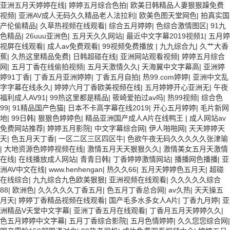
亚洲五月天婷婷在线
|
婷婷五月综合色拍
|
欧美日韩精品人妻狠狠躁免费
视频
|
亚洲AV成人无码久久精品老人法拉利
|
欧美色图天堂网色
|
拍真实国
产伦偷精品
|
久草热视频在线观看
|
综合五月婷婷
|
色综合激情图区
|
91九
色精品
|
26uuu亚洲色
|
五月天久久网站
|
最近中文字幕2019视频1
|
五月婷
视屏在线观看
|
成人av免费观看
|
99视频免费播放
|
九九综合九
|
久艹大香
蕉
|
久热这里精品免费
|
日韩超碰在线
|
亚洲网站观看视频
|
婷婷五月综合
网
|
五月丁香在线偷拍视频
|
五月天激情久久
|
天海翼中文字幕高
|
亚洲婷
婷91丁香
|
丁香五月亚洲婷婷
|
丁香五月自拍
|
热99.com婷婷
|
亚洲中文乱
字字幕在线永久
|
婷婷六月丁香欧美视频在线
|
五月婷婷开心亚洲无
|
午夜
福利成人AV91
|
99热这里都是精品
|
筱崎爱拍过av吗
|
热99视频
|
综合色
99
|
91精品国产色猫
|
日本不卡高字幕在线2019
|
开心五月婷婷
|
毛片新网
地
|
99日韩
|
狠狠色婷婷色
|
精品亚洲国产成人A片在线鸭王
|
成人网站av
免费网站推荐
|
婷婷五月影院
|
中文字幕综合网
|
伊人啪啪网
|
天天婷婷天
天
|
色五月天丁香
|
一区二区三区四区牛
|
色欲午夜无码久久久久久张津瑜
|
大地资源色婷婷视频在线
|
激情五月天天狠狠久久
|
激情美女五月天激情
在线
|
在线播放成人网站
|
青青日韩
|
丁香婷婷激情网站
|
播播网色播播
|
亚
洲AV中文在线
|
www.henhengan
|
热久久66
|
五月天婷婷色五月天
|
超碰
在线综合
|
九九综合九色欧美狠狠
|
亚洲视频在线观看
|
久久久久久综合
88
|
欧洲色
|
久久久久久丁香五月
|
色五月丁香总合网
|
av久热
|
天天操五
月天
|
婷婷丁香精品视频在线观看
|
国产毛多水多女人A片
|
丁香九月婷
|
亚
洲精品V天堂中文字幕
|
亚洲丁香五月在线观看
|
丁香月五月天婷婷久久
|
色五月婷婷中文字幕
|
五月丁香综合影院
|
五月色情婷婷
|
久久您您综合网
|