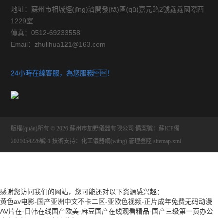
地址：蘇州市相城經(jīng)濟開發(fā)區(qū)嘉元路2號鑫鑫國際西
1229室
傳真：0512-69233558
Email：zhulihua121@163.com
24小時在線客服，為您服務！
版權(quán)所有 © 2026 蘇州市加野儀器有限公司
備案號：蘇ICP備
2021054226號-1
技術支持：
化工儀器網(wǎng)
管理登陸
sitemap.xml
感谢您访问我们的网站，您可能还对以下资源感兴趣：
黄色av电影-国产亚洲中文不卡二区-亚欧色视频-正片成年免费无码动漫
AV片在-日韩在线国产欧美-麻豆国产在线观看精品-国产三级第一页办公