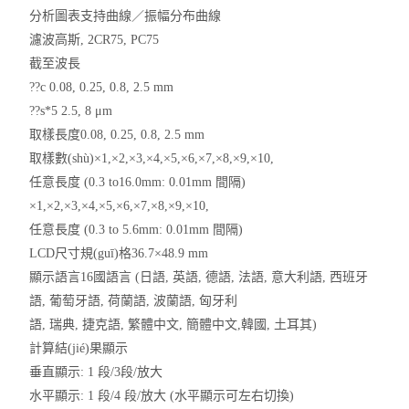
刀具預調(diào)系列
分析圖表支持曲線／振幅分布曲線
濾波高斯, 2CR75, PC75
白光干涉儀
截至波長
??c 0.08, 0.25, 0.8, 2.5 mm
自動測高儀系列
??s*5 2.5, 8 μm
取樣長度0.08, 0.25, 0.8, 2.5 mm
專用IC系列
取樣數(shù)×1,×2,×3,×4,×5,×6,×7,×8,×9,×10,
任意長度 (0.3 to16.0mm: 0.01mm 間隔)
測量軟件系列
×1,×2,×3,×4,×5,×6,×7,×8,×9,×10,
儀器儀表
任意長度 (0.3 to 5.6mm: 0.01mm 間隔)
LCD尺寸規(guī)格36.7×48.9 mm
交通運輸
顯示語言16國語言 (日語, 英語, 德語, 法語, 意大利語, 西班牙
語, 葡萄牙語, 荷蘭語, 波蘭語, 匈牙利
光密度計
語, 瑞典, 捷克語, 繁體中文, 簡體中文,韓國, 土耳其)
計算結(jié)果顯示
垂直顯示: 1 段/3段/放大
水平顯示: 1 段/4 段/放大 (水平顯示可左右切換)