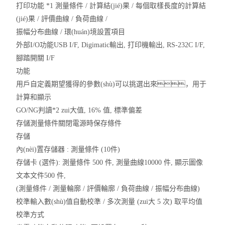
打印功能 *1 測量條件 / 計算結(jié)果 / 每個取樣長度的計算結
(jié)果 / 評價曲線 / 負荷曲線 /
振幅分布曲線 / 環(huán)境設置項目
外部I/O功能USB I/F, Digimatic輸出, 打印機輸出, RS-232C I/F,
腳踏開關 I/F
功能
用戶自定義期望獲得的參數(shù)可以挑選出來，用于
計算和顯示
GO/NG判讀*2 zui大值, 16% 值, 標準偏差
存儲測量條件關閉電源時保存條件
存儲
內(nèi)置存儲器 : 測量條件 (10件)
存儲卡 (選件): 測量條件 500 件, 測量曲線10000 件, 顯示圖像
文本文件500 件,
(測量條件 / 測量輪廓 / 評價輪廓 / 負荷曲線 / 振幅分布曲線)
校準輸入數(shù)值自動校準 / 多次測量 (zui大 5 次) 取平均值
校準方式