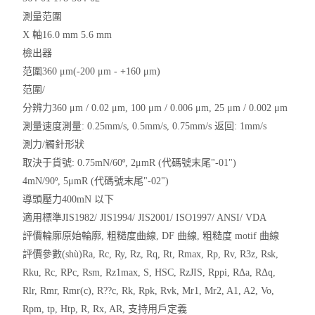
測量范圍
EV2515
X 軸16.0 mm 5.6 mm
檢出器
二次元
范圍360 μm(-200 μm - +160 μm)
范圍/
放大鏡
分辨力360 μm / 0.02 μm, 100 μm / 0.006 μm, 25 μm / 0.002 μm
測量速度測量: 0.25mm/s, 0.5mm/s, 0.75mm/s 返回: 1mm/s
球柵
測力/觸針形狀
儀器配件
取決于貨號: 0.75mN/60º, 2μmR (代碼號末尾"-01")
4mN/90º, 5μmR (代碼號末尾"-02")
暖通環(huán)保測試儀器
導頭壓力400mN 以下
適用標準JIS1982/ JIS1994/ JIS2001/ ISO1997/ ANSI/ VDA
三坐標測量儀系列
評價輪廓原始輪廓, 粗糙度曲線, DF 曲線, 粗糙度 motif 曲線
評價參數(shù)Ra, Rc, Ry, Rz, Rq, Rt, Rmax, Rp, Rv, R3z, Rsk,
工具顯微鏡系列
Rku, Rc, RPc, Rsm, Rz1max, S, HSC, RzJIS, Rppi, RΔa, RΔq,
Rlr, Rmr, Rmr(c), R??c, Rk, Rpk, Rvk, Mr1, Mr2, A1, A2, Vo,
金相顯微鏡
Rpm, tp, Htp, R, Rx, AR, 支持用戶定義