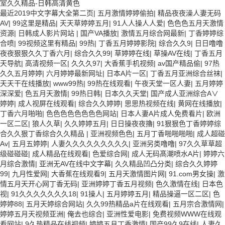
室久久精品-日韩高清黄色
最近2019中文字幕大全第二页
|
五月激情婷婷偷拍
|
精品夜夜澡人妻无码
AV
|
99这里是精品
|
天天草婷婷五月
|
91人人操人人爱
|
色色色五月天激情
资源
|
日韩成人影片网站
|
国产VA播放
|
激情五月综合网最新
|
丁香婷婷综
合喷
|
99视频这里有精品
|
99热
|
丁香五月婷婷影院
|
综合久久9
|
日日噜噜
夜夜狠狠久久丁香六月
|
综合久久99
|
草婷婷在线
|
草操AV在线
|
丁香五月
天导航
|
高清视频一区
|
久久久97
|
大香蕉手机视频
|
av国产精品偷
|
97热
久久五月婷婷
|
六月婷婷最新网址
|
日本A片一区
|
丁香五月亚洲综合丝袜
|
天天干在线播放
|
www99热
|
99热在线观看
|
午夜天堂一区人妻
|
五月婷婷
深深爱
|
色五月天激情
|
99热日韩
|
日本久久天堂
|
国产成人亚洲综合A∨
婷婷
|
成人视屏在线观看
|
综合久久婷婷
|
思思热视频在线
|
黄网在线播放
|
丁香六月啪啪
|
色色色色色色色色网站
|
日本人妻A片成人免费看片
|
欧洲
一区二区
|
狼人久草
|
久久婷婷五月
|
日日操夜夜擼
|
91狠狠色丁香婷婷综
合久久狠丁香综合久久精品
|
亚洲视频色色
|
五月丁香啪啪啪啪
|
成人超碰
Av
|
五月五婷婷
|
人妻久久久久久久久久久
|
亚洲另类噜噜
|
97久久草草超
级碰碰碰
|
成人精品在线观看
|
色爱综合网
|
成人无码髙潮喷水A片
|
婷婷六
月综合激情
|
亚洲无AV在线中文字幕
|
久久精品凹凸分类
|
综合久久婷婷
99
|
九月性爱网
|
大香蕉在线观看9
|
五月天激情图片网
|
91.com男女操
|
激
情五月天开心网丁香无码
|
亚洲婷婷丁香五月视频
|
色久激情在线
|
日本色
视
|
91久久久久久久久18
|
91操人
|
五月婷婷五月
|
精品操逼一区二区
|
色
婷婷88
|
五月天婷综合网站
|
久久99热精品a片在线观看
|
五月宗合激情网
|
婷婷五月天视频亚洲
|
俺去也综合
|
亚洲性爱电影
|
免费视频WWW在线观
看网站
|
9久热精品在线视频
|
婷婷五月丁香激情
|
国产99久9在线
|
人妻久