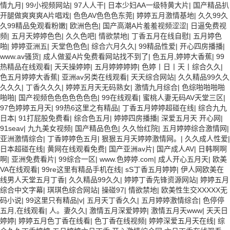
情九月
|
99小视频网站
|
97人人干
|
日本少妇AA一级特黄大片
|
国产精品扒
开腿做爽爽爽A片唱戏
|
色色AV色色色东莞
|
婷婷五月激情基地
|
久久99久
久99精品免观看粉嫩
|
欧洲色色
|
国产高潮A片羞羞视频涩涩
|
日逼免费视
频
|
五月天婷婷色色
|
久久色吧
|
情欲禁地
|
丁香五月在线自慰
|
五月婷色
啪
|
婷婷亚洲五
|
天堂色色色
|
综合六月久久
|
99精品性爱
|
开心四房播播
|
www.av骚货
|
成人做爰A片免费看网站找不到了
|
色五月,婷婷大香蕉
|
99
热精品在线观看
|
天天操婷婷
|
五月婷婷婷婷
|
色婷丨日丨天丨综合久久
|
色五月婷婷大香蕉
|
亚洲av另类在线观看
|
天天综合网站
|
久久精品99久久
久久久
|
丁香久久久
|
婷婷五月天无码熟女
|
激情九月综合
|
色综啪啪啪啪
啪啪
|
国产视频色色色色色色色
|
99在线观看
|
蜜桃人妻无码AV天堂三区
|
97色婷婷五月天
|
99热6这里之有精品
|
丁香五月婷婷超碰在线
|
综合九九
日本
|
91打屁股免费看
|
综合色五月
|
婷婷四房播播
|
深爱五月天 开心网
|
91seav
|
九九美女视频
|
国产精品色色
|
久久怡红院
|
五月婷婷综合激情网
|
亚洲激情综合
|
丁香婷婷色五月
|
狠狠五月天婷婷激情网。
|
久久成人性爱
|
日本超碰在线
|
黄网在线观看免费
|
国产亚洲av片
|
国产成人AV
|
日韩啊啊
啊
|
亚洲免费看片
|
99综合一区
|
www.色婷婷.com
|
成人开心五月天
|
欧美
VA在线观看
|
99re这里有精品手机在线
|
sS丁香五月婷婷
|
伊人网欧美在
线男人天堂五月丁香
|
久久精品99久久
|
婷婷丁香先锋资源网站
|
婷婷五月
综合中文字幕
|
琪琪色综合网站
|
操碰97
|
情欲禁地
|
欧美性生交XXXXX无
码小说
|
99这里只有精品|v
|
五月天丁香久久
|
五月婷婷激情综合
|
色停停
五月,在线观看
|
人。妻久久
|
激情五月深爱婷婷
|
激情五月天www
|
天天日
婷婷
|
婷婷五月色丁香在线看
|
色丁香在线视频
|
婷婷深爱五月天在线
|
综