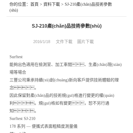
你的位置：
首頁
>
資料下載
> SJ-210產(chǎn)品技術參數
(shù)
球柵尺
SJ-210產(chǎn)品技術參數(shù)
維修
數(shù)顯表
文件下載
圖片下載
2016/1/18
sony
Surftest
能夠出色適用在檢測室、加工車間、生產(chǎn)現(xiàn)
影像測量儀
場等場合
三豐公司秉承持續(xù)創(chuàng)新向客戶提供技術體驗的理
色差儀
念。
因此保留對產(chǎn)品的技術規(guī)格進行變更的權(quán)
測高儀
利。規(guī)格如有變更，恕不另行通
電線電纜試驗機
知。
Surftest SJ-210
投影儀
178 系列 — 便攜式表面粗糙度測量儀