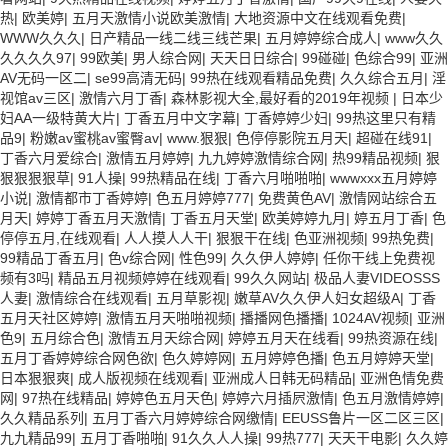
热
|
欧美婷
|
五月天激情小说欧美激情
|
大地资源中文在线观看免费
|
WWW久久久
|
日产精品一线二线三线芒果
|
五月婷婷综合成人
|
www久久
久久久久97
|
99欧美
|
男人综合网
|
天天日日综合
|
99碰碰
|
色综合99
|
亚洲
AV无码一区二
|
se99高清无码
|
99热在线观看精品免费
|
久久综合五月
|
淫
视馆av三区
|
激情六月丁香
|
森林影视大全,最好看的2019年视频
|
日本少
妇AA一级特黄大片
|
丁香五月中文字幕
|
丁香婷婷少妇
|
99热这里只有精
品9
|
粉嫩av蜜桃av蜜臀av
|
www.狠狠
|
色停停影院五月天
|
超碰在线91
|
丁香六月爱综合
|
激情五月婷婷
|
九九婷婷激情综合网
|
热99精品视频
|
狠
狠狠狠狠草
|
91人操
|
99热精品在线
|
丁香六月啪啪啪
|
wwwxxx五月婷婷
小说
|
激情都市丁香婷婷
|
色五月婷婷777
|
免费黄色AV
|
激情网站综合五
月天
|
婷婷丁香五月天激情
|
丁香五月天堂
|
欧美婷婷九月
|
婷五月丁香
|
色
停停五月,在线观看
|
人人摸人人干
|
狠狠干在线
|
色亚洲视频
|
99热免费
|
99精品丁香五月
|
色v综合网
|
性色99
|
久久伊人婷婷
|
任你干线上免费视
频有3吗
|
精品五月视频婷婷在线观看
|
99久久网站
|
极品人妻VIDEOSSS
人妻
|
激情综合在线观看
|
五月草影视
|
嫩草AV久久伊人妇女超级A
|
丁香
五月天社区婷婷
|
激情五月天啪啪视频
|
播播网色播播
|
1024AV视频
|
亚洲
色9
|
五月综合色
|
激情五月天综合网
|
婷婷五月天在线看
|
99热资源在线
|
五月丁香婷婷综合网色欲
|
色久婷婷网
|
五月婷婷色播
|
色五月婷婷天堂
|
日本狠狠爽
|
成人版视频在线观看
|
亚洲成人日韩无码精品
|
亚洲色情免费
网
|
97热在线精品
|
婷婷色五月天色
|
婷婷六月插屄激情
|
色五月激情婷婷
|
久久精品系列
|
五月丁香六月婷婷综合网缴情
|
EEUSS鲁片一区二区三区
|
九九精品99
|
五月丁香啪啪
|
91久久人人操
|
99热777
|
天天干电影
|
久久婷