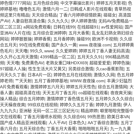
婷色情7777网站
|
五月色综合网
|
中文字幕操比影片
|
婷婷五月天影视
|
色
婷婷基地
|
噜噜色五月
|
激情六月一二
|
日韩成人影片在线观看
|
青草热视
频这里只有精品
|
天天综合精品
|
丁香六月婷婷综情欧美
|
碰碰女
|
高清国
产AV
|
人妻自慰高清合集
|
久久九久久
|
伊人婷婷激情
|
无码AV免费精品一
区二区三区
|
a网站免费观看
|
日韩在线99
|
在线超碰91
|
av性爱网站
|
国产
亚洲AV人片在线
|
五月综合亚洲婷婷
|
五月大香蕉
|
乱女乱妇熟女熟妇综合
网站
|
婷婷狠狠操
|
婷婷香蕉
|
五月香婷婷
|
操碰99
|
欧洲不卡视频
|
久久综
合五月天
|
99在线免费观看
|
国产永久一黄
|
www.夜夜操.com
|
五月婷婷黄
色毛片
|
天天噜
|
99久久.www
|
久久爱婷婷
|
婷婷五月丁香人妻无码高清
|
久久开心五月天激情
|
4399精品一区二区
|
五月天久久91
|
996精品热视
频
|
天天噜
|
免费黄色AV
|
老熟女重囗味HDXX69
|
超碰爱爱爱
|
婷婷色操
|
97超碰人人操
|
性生生活大片又黄又
|
另类综合激情
|
久cao香蕉影院
|
五
月天久久丁香
|
日本A片一区
|
婷婷色五月在线视频
|
激情久久网
|
色五月婷
婷老师
|
艹天天射
|
五月丁香婷婷基地
|
WWW.夜夜操.com
|
丰满少妇猛烈
A片免费看观看
|
激情婷婷五六月天
|
婷婷五月天性色
|
综合五月激情网
|
大
香人妻
|
超碰高清在线
|
天天五月丁香五月
|
co超碰在线观看
|
夜夜爽天操
|
操人精品
|
综合五月婷婷
|
激情婷婷丁香色情五月天
|
五月婷久久久久综合
|
天天橾夜夜爽
|
99玖玖在线视频
|
婷婷久久五月丁香
|
婷婷九月激情
|
伊人
九九九久
|
亚洲秘 无码一区二区三区妃光/1
|
精品婷婷
|
噼里啪啦完整版中
文在线观看
|
丁香五月骚喷水视频
|
久久综合66
|
99热思思
|
欧美日本VA
|
国产成人精品亚洲线观看
|
人人干AV
|
日本色久
|
AA丁香综合激情
|
五月丁
香六月合
|
五月天综合色
|
丁香五月大香蕉
|
啪啪啪啪五月天
|
九一九九黄