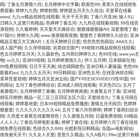
网
|
丁香五月激情六月
|
五月婷婷中文字幕
|
欧美色99
|
青青久在线视频免
费观看
|
婷婷九九色
|
婷婷射图
|
婷婷瑟五月天久久综合
|
天堂草在线看
www
|
九九re精品视频在线观看
|
天天干天天爽
|
丁香六月亚洲
|
操人91
|
日韩久久这里只有精品
|
色婷婷丁香五月
|
九九热在线观看视频
|
99在线资
源视频
|
久久看婷婷
|
天天爱天天做综合
|
狠狠操狠狠操AV
|
深爱激情丁香
|
97碰91
|
婷婷久久网
|
www.夜夜騎夜夜狠
|
狠狠色丁香婷婷久久综合
|
亚洲
精品又粗又大又爽A片
|
五月天婷婷日日爱
|
色色色色色网站
|
AAA久久
|
成人国产网
|
久久停停超碰
|
另类综合国产
|
99视频35精品视频在线观看
|
色五月婷婷五月天
|
久久最新色
|
五月熟妇婷婷久久
|
色99在线
|
www.yw尤
物
|
xx久久
|
亚洲99视频
|
五月婷婷激情久久
|
伊人五月婷
|
日本超碰在线
|
99免费视频网
|
日日干天天爽
|
综合网网欲色
|
亚洲日韩人妻操逼
|
色色99
|
能看的av
|
九九久久五月天
|
99日韩网站
|
亚洲色五月
|
在线亚洲综合网
|
青草性爱视频
|
婷婷五月天亚洲五码
|
国产FREESEXVIDEOS性中国
|
99
热网址
|
五月丁香色婷婷综合
|
亚洲成人网在线观看
|
天天色凹凸
|
五月丁
香激情片
|
五月婷婷婷丁香播
|
五月婷婷爽爽爽
|
大香蕉五月丁香
|
亚洲视
频伍月婷婷
|
精品一区二区三区四区五区六区
|
天堂综合久
|
丁香五月网在
线观看
|
婷婷基地爱
|
日本99视频精品免费播放
|
激情五月天网页
|
色婷婷
狠狠爱
|
久久久久久久久久久44
|
五月丁香六月色婷婷
|
婷婷丁香熟妇综合
网
|
久热爱大香蕉在线蜜臀悦色
|
久久激情五月网
|
日逼免费视频
|
69精品
人人人人
|
丁香伍月婷电影全集
|
婷婷丁香在线
|
五月婷婷六月丁香在线视
频免费在线观看
|
色综合久久888
|
光棍影院日韩精品
|
岛国av电影网站
|
夜夜谢天天干
|
久久女人天堂
|
思思久久精品
|
久久A极片
|
99er这里只有精