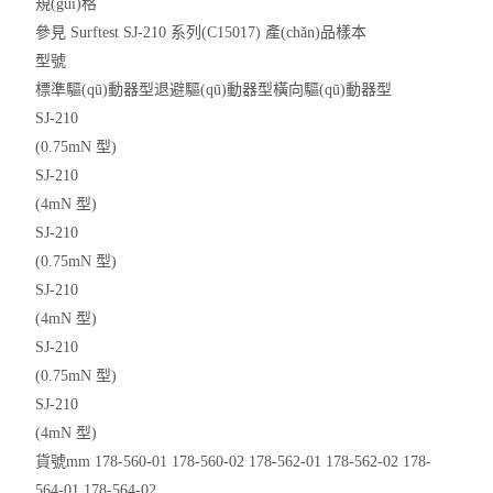
規(guī)格
卡尺
參見 Surftest SJ-210 系列(C15017) 產(chǎn)品樣本
型號
千分表
標準驅(qū)動器型退避驅(qū)動器型橫向驅(qū)動器型
SJ-210
硬度計
(0.75mN 型)
SJ-210
三次元
(4mN 型)
粗糙度儀
SJ-210
(0.75mN 型)
工具顯微鏡
SJ-210
(4mN 型)
三豐量具
SJ-210
(0.75mN 型)
電子衡器
SJ-210
(4mN 型)
花崗石,大理石
貨號mm 178-560-01 178-560-02 178-562-01 178-562-02 178-
扭力測試儀
564-01 178-564-02