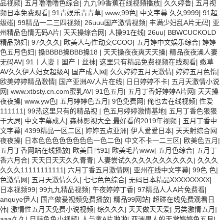
品视频
|
五月噜噜噜色综合
|
九九99香蕉在线视频播放
|
久久婷鲁
|
五月视
频日本免费观看
|
91青娱乐青青草
|
www,99色
|
中文字幕 久久9999
|
91超
级碰
|
99精品一二三四视频
|
26uuu国产激情视频
|
丰满少妇乱A片无码
|
亚
州精品色情无码A片
|
天天操综合网
|
人操91在线
|
26uu
|
BBWCUCKOLD
精品熟妇
|
97久久久
|
欧美人与性动交CCOO
|
五月婷中文娱乐综合
|
婷婷
色五月色妇
|
搡BBBB搡BBB搡18
|
天天操夜夜爽天天操
|
精品夜夜澡人妻
无码AV
|
91丨人妻丨国产丨丝袜
|
这里只有精品免费视频在线观看
|
嫩草
AV久久伊人妇女超级A
|
国产成人网
|
久久婷婷五月天激情
|
婷婷五月色惰
|
欧美婷婷精品激情
|
国产亚洲AV人片在线
|
日日婷婷不卡
|
五月天激情小说
网
|
www.xtbsty.cn.com蜜乳AV
|
91色五月
|
五月丁香好婷婷A片网
|
天天操
夜夜操
|
www.yw色
|
五月婷婷色五月
|
9色免费网
|
俺也去在线视频
|
性爱
111111
|
99热这里只有的精品视
|
色五月婷婷激情基地
|
五月丁香色狠狠
干大屄
|
中文字幕成人
|
森林影视大全,最好看的2019年视频
|
五月丁香中
文字幕
|
4399精品一区二区
|
婷婷五点亚洲
|
伊人爱爱日本
|
天天射综合网
夜夜操
|
日本色色色色色色色色一色二色
|
中文不卡一二三区
|
欧美色五月
|
五月丁香网站在线播放
|
欧美日韩91
|
欧美毛片www
|
五月色综合
|
五月丁
香六月合
|
天天日天天久久青青
|
人妻尝试久久久久久久久久久久
|
久久久
久久久11111111111
|
六月丁香五月激情网
|
亚州在线中文字幕
|
99色 色
|
色激情网
|
五月天激情久久
|
七七色色综合
|
无码日本精品XXXXXXXXX
|
日本视频99
|
99九九精品视频
|
午夜婷婷丁香
|
97精品人人A片免费看
|
anquye伊人
|
国产做爰视频免费播放
|
精品99网站
|
超碰在线免费观看日
韩
|
激情性五月天免费小说视频
|
综久久久
|
天天做天天爱
|
另类激情五月
|
aaa久久
|
日韩色色小视频
|
人与禽A片啪啪
|
亚洲男人的天堂婷婷色五月
|