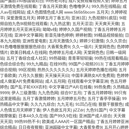
国产露脸150部国语对白
|
99热老司机
|
成片免费观看视频大全
|
婷婷五月
天激情免费在线观看
|
丁香五月天欧美
|
色噜噜伊人
|
99久热在线精品
|
成
人av在线网站
|
成人色图情色成人网 www.5b5b5bcom 五月天
|
久婷婷视
平
|
深爱激情五月天
|
婷婷五月丁香五月
|
亚洲1区
|
九色视频91疯狂
|
9l视
频自拍九色9l视频在线观看
|
九九热这里
|
五月天涩涩
|
天天爽天天做
|
五
月婷婷五月天亚洲无码
|
呦呦v线
|
婷婷久久国产视频
|
丁香五月婷婷五月
天在线
|
亚洲中文字幕网
|
影音先锋色婷婷
|
婷婷射图
|
99精品视频偷拍
|
日
本九九视频
|
亚洲性爱电影
|
五月天激情久久
|
婷婷少妇激情
|
久久久宗合
|
91色噜噜狠狠狠狠色综合
|
大香蕉免费9
|
久久一级片
|
天堂网色色
|
色婷婷
情片
|
欧美日韩成人在线网
|
色婷婷五月成人网
|
天堂网色色
|
日韩一级网
站
|
五月丁香综合成人社区
|
99热碰碰
|
青青草轻轻操
|
99热在线观看精品
|
色综合综合色
|
99九九精品
|
在线99热
|
99国产小视频2013
|
丁香五月婷婷
综合视频
|
99区视频
|
热热久久久久久久久
|
五月天婷婷色播在线网
|
五月
丁香欧美
|
六月久久狠狠
|
天天操天天曰
|
中国丰满熟女A片免费观
|
色婷婷
成人做爰A片免费看网站
|
成人五月网
|
在线观看中文字幕亚洲
|
色五月婷
婷色
|
国产乱子轮XXX农村
|
中文字幕日产A片在线看
|
99热免费
|
久热精品
9999
|
伊人三级激情
|
九九色色网
|
综合97五月
|
丁香五月婷婷呀
|
99只有
这里是精品
|
五月丁香激情婷婷
|
五月婷婷五月色
|
五月丁香亭亭操逼
|
99
热精品中文字幕
|
久久九九综合
|
九九无毛
|
91凹凸在线
|
狠狠干狠狠色
|
成
人色情五月天婷婷丁香
|
伊人色欲五月天
|
jiZZdr
|
九色91国产
|
中文字幕
按摩做爰
|
日本44久久在线
|
国产99久9在线
|
亚洲国产成人综合
|
天天做
天天双
|
99热99热不卡
|
欧美成人AAA片一区国产精品
|
丁香五月婷婷亚洲
综合精品
|
日日夜夜狠狠
|
亚洲超碰中文字幕
|
大香蕉免费9
|
五月开心婷婷