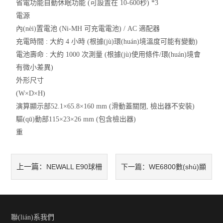
省電功能自動休眠功能 (可設置在 10-600秒) *3
電源
內(nèi)置電池 (Ni-MH 可充電電池) / AC 適配器
充電時間 : 大約 4 小時 (根據(jù)環(huán)境溫度可能有變動)
電池壽命 : 大約 1000 次測量 (根據(jù)使用條件/環(huán)境會
有微小差異)
外形尺寸
(W×D×H)
演算顯示部52.1×65.8×160 mm (滑動蓋關閉, 檢出器不安裝)
驅(qū)動部115×23×26 mm (包含檢出器)
重
上一篇：
NEWALL E90球柵
下一篇：
WE6800數(shù)顯
數(shù)顯表使用說明書
表說明書
聯(lián)系我們