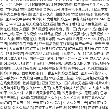
久
|
日韩色色网
|
五月激情婷婷综合
|
婷婷97碰碰
|
裸体做A爰片毛片A片免
费
|
艹色18p
|
99色免费视频
|
黄色片avv
|
激情黄色小说五月天
|
最近中文
字幕大全免费版在线
|
国产乱码久久
|
超碰久热
|
99爱视频精品
|
免费AV播
放
|
亚洲中文字幕AV
|
色婷婷A
|
大香蕉婷婷五月
|
免费人成视频19674不收
费
|
日hao1区
|
五月天综合在线观看视频
|
六月丁香啪
|
日本色色视频
|
亚
洲在线播放
|
久狠狠
|
伊人狠狠色婷婷综合丁香一区
|
九九热99热
|
色婷婷
综合在线
|
泰州成人视频
|
996精品热视频
|
成人做爰高潮A片免费视频
|
97
碰人人操
|
超碰高清在线
|
激情五婷网
|
www.婷婷五月天.com
|
99视频内射
三四
|
99热精品在线播放
|
亚州精品色情在线观看
|
国产av天堂
|
天天干-天
天日
|
大香蕉五月婷婷丁香
|
色五月婷婷DVD
|
97日本操
|
五月天婷婷色综
合
|
97亚洲婷婷
|
任你爽精品免费视频6
|
九九综合九九
|
99色视频在线
|
婷
婷综合成人五月天
|
国产一二区爆乳_1国产日韩一区二区三-成人AV
|
天天
射综合网天天插
|
国产干逼片
|
色婷婷狠狠
|
超碰a女人的天堂
|
99re视频在
线播放
|
天天肏屄夜夜爽
|
五月婷婷综合激情
|
97婷婷五月
|
九月激情综合
婷婷
|
91黄操
|
狠狠色狠狠干
|
丁香五月婷婷欧美性爱
|
亚洲va在线∨a天
堂va欧美va
|
九九综合网色全集
|
99热这里是精品
|
婷婷五月免费观看
|
色
在线免费观看
|
欧美狠狠色
|
亚洲天堂久久
|
国产美女无遮挡裸体毛片A片
|
五月婷婷啪啪网
|
久久综合五月天
|
五月天婷婷成人资源站
|
人人操人人看
97干
|
99久久婷
|
人妻五月天激情开心网
|
五月激情久久
|
无码啪啪
|
色婷
五月天网站
|
1024欧美日韩精品久久久
|
久久久.COM
|
五月丁香WWW
|
se婷97
|
丁香五月91
|
天天在线久久综合
|
伊人久久五月天
|
97碰在线免
费观看
|
久久久精品色
|
婷婷丁香五月天在线
|
97电影99热
|
婷婷在线播放
|