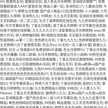
AV
|
欧美色五月
|
狠狠综合区
|
成人色五月天婷婷
|
亚洲综合狠狠艹
|
免费
观看欧美成人AA片爱我多深
|
精品人妻一区
|
亚洲色区17
|
人妻综合网
|
午
夜精品777
|
婷婷五月色播
|
国产成人精品123区免费视频
|
人人操碰
|
六月
激情久久婷婷
|
亚洲热久久
|
99熟女
|
久久五月天影院
|
亚洲综合视频网
|
中
文无码精品一区二区三区
|
五月丁香婷婷网在线在线
|
九九热视频在线观
看
|
中文字幕综合色
|
丁香五月电影
|
夜丁香五月婷婷
|
中文字幕在线资源
|
任我干视频在线观看
|
久久久久久久97
|
深爱激情五月天婷婷网
|
www.婷
婷六月天
|
伊人婷婷福利网
|
啊V视频在线观看
|
天天舔天天摸视频
|
99色
性爰网络
|
av第一二区
|
色色婷五月天
|
丁香九九九九
|
色婷婷狠狠禁久久
|
五月婷婷六月丁香激情深爱
|
色五月av
|
91无码一区人妻A片蜜
|
欧美久久
婷婷
|
日日.c
|
性做爰A片免费视频A片直播
|
色五月婷婷91
|
丁香五月色情
|
五月天播播
|
日亚二欧美
|
五月天婷婷乱
|
激情五月天小说网
|
99热在线资
源
|
丁香五月综合网亚洲综合欧美狠狠
|
丁香五月综合激情啪啪
|
99色免
费视频
|
极品少妇高潮啪啪AV无码
|
婷丁香五月天
|
亚洲va欧美va国产综
合久久久
|
九月激情网
|
九色PORNY在线精品酒店
|
天天免费成年人视频
|
色色色色色色色色色色色色色97
|
天天综合网～91
|
色婷婷五月天天天天
天
|
超碰国产AV
|
99精品综合在线
|
天天舔天天摸天天射
|
日本在线视频播
放91
|
中文字幕高清av
|
婷婷六月丁香色
|
丁香花色色网
|
偷拍91九色
|
激
情五月婷婷色
|
91久操
|
久久免费精品小视频
|
99综合
|
人人摸人人干
|
99aese
|
丁香五月天激情综合
|
猫咪伊人久久
|
亚洲va国产va天堂va综合
va
|
亚洲精品第一国产综合亚AV
|
成人中文字幕在线
|
九九九九这里只有
精品
|
黄色视频网站在线播放
|
99热欧
|
精品激情
|
久久东京热婷婷五月
|
欧
美色婷婷
|
日逼影音先锋男人资源站
|
婷婷五月天亚洲色
|
国产精品18久久