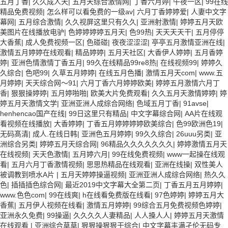
五月丁香
|
久久成人天
|
五月天综合激情网
|
丁香六月婷
|
午夜一区
|
99在线
精品免费视频
|
怎么样可以看免费的一级av
|
六月丁香婷婷爱
|
人妻中文字
幕网
|
五月综合激情
|
久久视屏这里只有久久
|
亚洲射激情
|
婷婷五月天欧
美图片在线播放电驴
|
色婷婷婷婷五月天
|
色99热
|
天天天天干
|
五月停停
大香蕉
|
成人免费视频一区
|
色碰碰
|
夜夜涩涩涩
|
亭亭五月激情亚洲在线
|
激情五月婷婷在线观看
|
精品婷婷
|
五月天社区
|
大香伊人婷婷
|
五月香婷
婷
|
亚洲色情激情丁香五月
|
99久在线精品99re8热
|
在线视频99
|
婷婷久
久综合
|
色吧99
|
久草五月婷婷
|
在线五月色播
|
激情五月天com
|
www.五
月婷婷
|
天天综合网～91
|
六月丁香六月婷婷欧美
|
婷婷五月激情六月丁
香
|
狠狠操婷婷
|
五月婷啪啪
|
欧美大片免费观看
|
久久五月天激情婷婷
|
婷
婷五月天激情文学
|
亚洲亚洲人成综合网络
|
色域五月丁香
|
91avse
|
henhencao国产在线
|
99日这里只有精品
|
中文字幕综合网
|
AA片在线观
看视频在线播放
|
大香婷婷
|
丁香五月婷婷婷婷欧美综合
|
色99欧洲色19
|
无码髙清
|
成人.在线日韩
|
亚洲色五月婷婷
|
99久久综合
|
26uuu另类
|
亚
洲综合另类
|
婷婷五月天综合网
|
96精品久久久久久久久
|
婷婷激情五月天
在线视频
|
天天色激情
|
五月婷六月
|
99在线免费视频
|
www一起操在线观
看
|
五月六月丁香激情视频
|
思思热精品在线观看
|
亚洲在线操
|
双性美人
被调教到喷水A片
|
五月天婷婷操逼视频
|
亚洲亚洲人成综合网络
|
热久久
色
|
插插插色综合网
|
最近2019中文字幕大全第二页
|
丁香五月五月婷婷
|
www.色色com
|
99在线爽
|
h在线看免费版在线看
|
97色婷婷
|
婷婷五月大
香蕉
|
五月伊人视频在线看
|
激情五月婷婷
|
99综合五月免费视频色婷婷
|
亚洲永久免费
|
99操逼
|
久久久久人妻精品
|
人人搡人人
|
婷婷五月天激情
在线观看
|
亚洲综合草草
|
狠狠操狠狠干综合
|
中文字幕丰满孑伦无码专