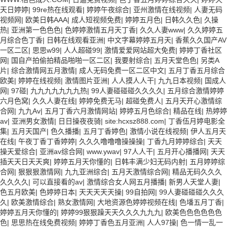
天日婷婷
|
99re热在线观看
|
婷婷午夜综合
|
亚州激情在线视频
|
人妻无码
视频网
|
欧美日韩AAA
|
成人短视频免费
|
婷婷五月色
|
日韩久久色
|
久操
热
|
亚洲第一色色色
|
色婷婷激情五月天丁香
|
久久人妻www
|
久久婷婷五
月综合色丁香
|
日韩在线观看亚洲
|
中文字幕婷婷五月天
|
香蕉久久国产AV
一区二区
|
思思w99
|
人人超碰99
|
激情爱爱网站超大免费
|
婷婷丁香社区
网
|
国自产拍偷拍精品啪啪一区二区
|
我要射综合
|
五月天堂色色
|
另类A
片
|
综合激情网五月激情
|
成人无码免费一区二区中文
|
五月丁香五月综合
欧美
|
婷婷在线视频
|
激情图片亚洲
|
人人摸人人干
|
九九日本视频
|
国成人
网
|
97碰
|
九九九九九九九热
|
99人妻碰碰碰久久久久
|
五月综合激情婷婷
六月色窝
|
久久人妻在线
|
婷婷免费无马
|
超碰免费人
|
五月天开心激情综
合网
|
九九Av
|
五月丁香六月激情网站
|
婷婷五月色综合
|
精品在线
|
热婷婷
av
|
亚洲男女激情
|
日日操夜夜骑
|
site:hcxsz888.com
|
丁香伍月婷电影全
集
|
五月天国产
|
色久播播
|
五月丁香婷色
|
激情小说在线视频
|
伊人五月天
在线
|
午夜丁香丁香婷婷
|
久久久噜噜噜操操操
|
丁香九月婷婷综合
|
天天
操天爱综合
|
亚洲av综合网
|
www.ywav
|
97人人干
|
五月开心播播网
|
天天
插天天日天天爽
|
婷婷五月天你懂的
|
日韩丰满少妇无码内射
|
五月婷婷综
合网
|
狠狠狠激情网
|
九九亚洲综合
|
五月天激情综合网
|
精品无码久久久
久久久久
|
可以直接看的av
|
激情综合女人网五月播播
|
新男人天堂人妻
|
色五月欧美
|
色婷婷日本
|
天天天天天操
|
99自拍网
|
99人妻碰碰碰久久久
久
|
欧美激情综合
|
熟女激情网
|
大地资源色婷婷视频在线
|
色墦五月丁香
|
婷婷五月天你懂的
|
婷婷99狠狠躁天天久久久九九九
|
欧美色色色色色色
色
|
思思热在线免费视频
|
婷婷丁香色五月亚洲
|
人人97操
|
色一情一乱一