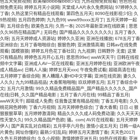
色五天免费视频
|
欧美槡BBBB槡BBB少妇
|
九热视频免费观看
|
色色色视
频免费无码
|
婷婷五月天小说网
|
天堂成人A片永久免费网站
|
97婷婷久久
丁香
|
久热这里只有精品在线观看
|
第四色五月天
|
8090在线影视少妇
|
久
9热视频
|
五月四色婷婷
|
九九色99
|
www99xxxx五月丁
|
五月天婷婷一起
草
|
五月综合色
|
欧美色五月
|
久热一本
|
2025年最新亚洲在线欧美
|
思思
久久96热在精品国产,
|
无码色
|
国产精品久久久久久久久久
|
五月丁香久
久呀
|
五月天婷婷成人资源站
|
婷婷久久亚洲
|
亚洲在线播放
|
678五月丁香
亚洲综合
|
五月丁香啪啪综合
|
狠狠色婷
|
亚洲激情高潮
|
日韩av在线免费
观看
|
国模狼狼
|
婷婷五月色花丁香社区
|
九九视屏
|
日韩野外 无套
|
这里
只有精品热
|
婷婷色五月开心五月
|
思思热99er
|
wwW天天干
|
日韩在线视
频中文字幕
|
亚洲成人AV一区在线观看
|
亚洲五月婷婷在线
|
亚洲欧洲午夜
成人精品av
|
日韩人人操
|
婷婷五月天xxx
|
午夜免费试看
|
超碰高清在线
|
五月婷婷丁香综合网
|
黑人糟蹋人妻HD中文字幕
|
亚洲在线资源
|
妻久久
人久久
|
九九99精品视品
|
大香蕉啪啪啪
|
玖玖婷婷五月
|
五月丁香综合中
文
|
五月六月激情
|
99久久精品免费精品国产_国产精品久久久久久_国产
在线|日韩_久久国产精品电影
|
五月丁香六月在线
|
99精品丁香五月
|
wwW天天干
|
超碰成人免费
|
任我鲁这里有精品视频
|
丁香五月电影
|
久久
桃花网色婷婷
|
丁香六月视频
|
五月天婷婷色综合
|
丁香大香蕉
|
日日.c
|
狠
狠狠狠草草
|
五月婷婷激清网
|
精品久久久久成人码免费动漫
|
久久天天天
|
性天堂久久
|
99久久精品国产色欲
|
骚。com
|
AV片在线观看
|
五月天婷婷
伊人
|
国产真实乱对白精彩
|
五月亭亭六月色
|
激情小说五月天
|
日韩一级A
片黄色
|
网址你懂的
|
最熟少妇乱码
|
婷婷五月天激情丁香
|
天天色2017
|
久色五月婷婷综合
|
久久小视频
|
激情婷婷亚洲五月
|
99热在线观看
|
亚洲