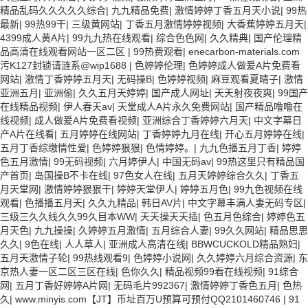
精品乱码久久久久久综合
|
九九精品免费
|
激情婷婷丁香五月天小说
|
99热
最新
|
99热99干
|
三级黄网站
|
丁香五月激情婷婷视频
|
大香蕉婷婷五月天
|
4399成人黄A片
|
99九九热在线观看
|
综合色色网
|
久久精典
|
国产伦理精
品高清在线观看网站一区二区
|
99热费观看
|
enecarbon-materials.com
污K127封锁请涟系@wip1688
|
色婷婷伦理
|
色婷婷成人做爰A片免费看
网站
|
激情丁香婷婷五月天
|
无码操B
|
色婷婷视频
|
麻豆观看夏晴子
|
激情
亚洲五月
|
亚洲偷
|
久久五月天婷婷
|
国产成人网址
|
天天射夜夜爽
|
99国产
在线精品视频
|
伊人春天av
|
天堂成人A片永久免费网站
|
国产精品噜噜在
线视频
|
成人做爰A片免费看视频
|
亚洲综合丁香婷婷六月天
|
中文字幕日
产A片在线看
|
五月婷婷在线网站
|
丁香婷婷九月在线
|
开心五月婷婷在线
|
五月丁香综缴情性爱
|
色婷婷狠狠
|
色情婷婷。
|
九九色播五月丁香
|
婷婷
色五月激情
|
99无码视频
|
六月婷伊人
|
中国无码av
|
99热这里只有精品国
产首页
|
岛国操B不卡在线
|
97色女人在线
|
五月天婷婷综合久久
|
丁香五
月天堂网
|
激情婷婷狠狠干
|
婷婷天堂伊人
|
婷婷五月色
|
99九色视频在线
观看
|
色播播五月天
|
久久九精品
|
韩日AV片
|
中文字幕丰满人妻无码专区
|
三级三久久线久久99久目本WW
|
天天操天天插
|
色五月色综合
|
婷婷色五
月天色
|
九九操操
|
久婷婷五月激情
|
五月综合人妻
|
99久久网站
|
精品思思
久久
|
9色在线
|
人人草人
|
亚洲成人高清在线
|
BBWCUCKOLD精品熟妇
|
五月天激情子轮
|
99热线观看9
|
色婷婷小说网
|
久久婷婷六月综合资源
|
东
京热人妻一区二区三区在线
|
色你久久
|
精品视频99看在线视频
|
91综合
网
|
五月丁香好婷婷A片网
|
无码毛片992367
|
激情婷婷丁香色五月
|
色热
久
|
www.minyis.com【JT】币址百万U预算可预付QQ2101460746
|
91