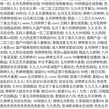
锋一区
|
五月天婷婷综合网
|
99视频在线观看地址
|
99热精品在线观看
|
色
涩视频久久
|
五月天久草
|
一区二区三区四区牛
|
九九中文字幕九
|
9999热
在线观看
|
99热日
|
久久五月激情综合
|
五月天天天综合
|
婷婷六月婷婷
|
五
月婷婷视频28
|
曰日爽日日操
|
五月婷婷色情
|
精品一二三区久久AAA片
|
丁香五月成人
|
www.九月婷婷丁香.com
|
日韩人妻在线观看
|
五月花婷婷
在线精品视频
|
婷婷久久国产视频
|
五月丁香六月婷婷视频
|
久久天天
|
天
天综合色
|
无码人妻精品一区二区蜜桃色欲
|
久久九九99视频
|
九九色网
|
欧美va视频
|
九九热这里只有精品556
|
五月丁香久久综合
|
国精产品一区
二区三区
|
国产AV国片偷人妻麻豆
|
激情深爱五月天
|
婷婷爱五月
|
日韩成
人电影av
|
国产精典视频在线观看
|
成人婷婷深爱综合网
|
五月婷婷丁香综
合网
|
九九热在线视频
|
色婷婷影院
|
思思re最新视频
|
精品九九婷婷
|
六月
丁香深深爱
|
五月婷婷片
|
www.婷婷五月天.com
|
99噜噜噜在线播放
|
操人
精品
|
天天日天天狠狠操
|
中文字幕乱轮
|
五月婷婷大香蕉
|
玖玖婷婷色欲
|
激情综合在线观看
|
久久九九99亚洲国产久精综合
|
色色色色网站
|
五月天
婷婷久久
|
色婷婷播放
|
碰碰91
|
99热这里只有精品69
|
99色
|
韩日另类
|
99热大香蕉
|
www.五月婷婷久久.com
|
色99网
|
欧美六月婷婷
|
美妞av
|
精
品乱码久久久久
|
天久综合91综合首页
|
玖玖在线
|
涩婷婷五月天
|
色色性
爱视频
|
久99久视频精选
|
色五月丁香五月激情五月激情
|
久久久久人妻精
选
|
婷婷伊人綜合中文字幕
|
韩日AV片
|
欧美97p
|
91丨九色丨白浆
|
日韩国
产在线精品
|
丁香五月婷婷超碰在线
|
激情综合六月
|
色色五月天婷婷
|
久
久婷婷五月综合色和
|
,99视频久久
|
婷婷五月影院
|
久草视频大香蕉99
|
欧
美色色色色色色色色色色影视
|
九九色色
|
亚洲欧洲美女在线观
|
色色五月