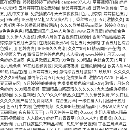
区在线观看
|
婷婷操婷婷干婷婷射
|
caopeng97人人
|
草莓视频在线
|
婷婷
中文无码
|
五月婷婷在线免费观看
|
精品婷婷五月视
|
日韩AV免费看
|
丁香
五月乱中文字幕
|
免费播放AV
|
天天操夜夜操
|
色六月婷婷
|
婷婷情色五月
天
|
99re熱
|
亚洲精品又粗又大又爽A片
|
丁香丝袜五月
|
五月激情久久
|
国
产乱妇乱子在线播视频播放网站
|
久久久欧美精品sm网站
|
婷婷久久99
|
a色色色色色
|
精品亚洲国产成AV人片传媒
|
www.亚洲激情
|
婷婷终合色
图
|
久久伊人大香蕉
|
婷婷六月色丁香视频在线观看
|
香蕉97碰碰碰欧美
|
婷婷激情五月天激情
|
在线观看亚洲AV
|
情色五月天网站
|
丁香五月色综合
色播五月
|
色婷青青
|
亚亚州久久高潮
|
久久艹99
|
51精品国自产在线
|
久
久视频这里99
|
激情四射婷婷色色色
|
人人操99
|
www,婷婷五月天,com
|
色婷婷操逼网
|
色五月激情五月天
|
99色看
|
久9精品
|
色综合天天
|
5月丁
香六月婷婷
|
99在线视频资源
|
天天操夜夜操
|
亚洲色情网站
|
欧美内射AA
|
99热 精品在线
|
亚洲婷婷五月天
|
激情综合五月激情17
|
玖玖91
|
久久久久
久久久99精品
|
激情综合网五月天天
|
免费操超碰
|
激情AV
|
AV79
|
日韩人
妻无码专区
|
五月婷婷啪啪啪啪
|
色噜噜狠狠色综合成人99
|
激情五月综合
色婷婷
|
久99精品视频
|
亚洲精品白浆高清久久久久久
|
九九热经典视频在
线观看
|
久久性刺激
|
久久99久久99精品,久国产,久久精品免费,99久在线,
久久久久国产精品免费网站,9
|
综合五月草
|
一级性爱大片
|
狠狠干五月
天
|
色五月中文网
|
色婷婷视频
|
久久9RE热视频精品98
|
少妇AB又爽又紧
无码网站
|
夜夜操天天干
|
五月天婷婷三级黄
|
久xxxx
|
少妇人妻偷人精品
无码视频新浪
|
人人操AV
|
婷婷开心青青草
|
久久人人九
|
狠狠噪
|
久久五
月激情
|
九九在线这里只有精品视频
|
思思99精品视频
|
丁香五月婷婷亚
洲色图
|
婷婷香蕉
|
国产无人区大片
|
激情 婷婷 丁香五月天
|
欧美熟女99
|