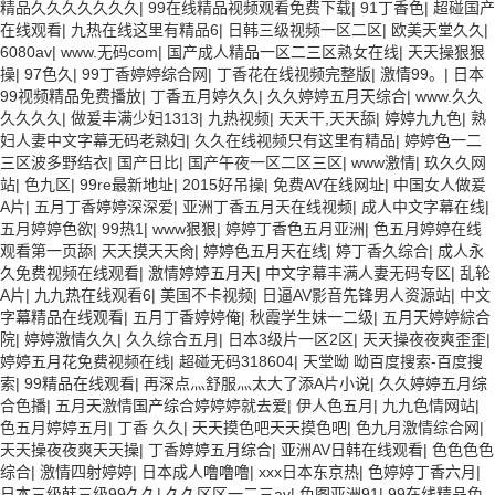
精品久久久久久久久
|
99在线精品视频观看免费下载
|
91丁香色
|
超碰国产
在线观看
|
九热在线这里有精品6
|
日韩三级视频一区二区
|
欧美天堂久久
|
6080av
|
www.无码com
|
国产成人精品一区二三区熟女在线
|
天天操狠狠
操
|
97色久
|
99丁香婷婷综合网
|
丁香花在线视频完整版
|
激情99。
|
日本
99视频精品免费播放
|
丁香五月婷久久
|
久久婷婷五月天综合
|
www.久久
久久久久
|
做爰丰满少妇1313
|
九热视频
|
天天干,天天舔
|
婷婷九九色
|
熟
妇人妻中文字幕无码老熟妇
|
久久在线视频只有这里有精品
|
婷婷色一二
三区波多野结衣
|
国产日比
|
国产午夜一区二区三区
|
www激情
|
玖久久网
站
|
色九区
|
99re最新地址
|
2015好吊操
|
免费AV在线网址
|
中国女人做爰
A片
|
五月丁香婷婷深深爱
|
亚洲丁香五月天在线视频
|
成人中文字幕在线
|
五月婷婷色欲
|
99热1
|
www狠狠
|
婷婷丁香色五月亚洲
|
色五月婷婷在线
观看第一页舔
|
天天摸天天肏
|
婷婷色五月天在线
|
婷丁香久综合
|
成人永
久免费视频在线观看
|
激情婷婷五月天
|
中文字幕丰满人妻无码专区
|
乱轮
A片
|
九九热在线观看6
|
美国不卡视频
|
日逼AV影音先锋男人资源站
|
中文
字幕精品在线观看
|
五月丁香婷婷俺
|
秋霞学生妹一二级
|
五月天婷婷綜合
院
|
婷婷激情久久
|
久久综合五月
|
日本3级片一区2区
|
天天操夜夜爽歪歪
|
婷婷五月花免费视频在线
|
超碰无码318604
|
天堂呦 呦百度搜索-百度搜
索
|
99精品在线观看
|
再深点灬舒服灬太大了添A片小说
|
久久婷婷五月综
合色播
|
五月天激情国产综合婷婷婷就去爱
|
伊人色五月
|
九九色情网站
|
色五月婷婷五月
|
丁香 久久
|
天天摸色吧天天摸色吧
|
色九月激情综合网
|
天天操夜夜爽天天操
|
丁香婷婷五月综合
|
亚洲AV日韩在线观看
|
色色色色
综合
|
激情四射婷婷
|
日本成人噜噜噜
|
xxx日本东京热
|
色婷婷丁香六月
|
日本三级韩三级99久久
|
久久区区一二三av
|
色图亚洲91
|
99在线精品免