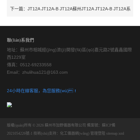
顯卡尺
下一篇：
JT12A JT12A-B JT12A蘇州JT12A JT12A-B JT12A系
列ф300數(shù)字式投影儀
聯(lián)系我們
地址：蘇州市相城經(jīng)濟(jì)開發(fā)區(qū)嘉元路2號鑫鑫國際
西1229室
傳真：0512-69233558
Email：zhulihua121@163.com
24小時在線客服，為您服務(wù)！
版權(quán)所有 © 2026 蘇州市加野儀器有限公司
備案號：蘇ICP備
2021054226號-1
技術(shù)支持：
化工儀器網(wǎng)
管理登陸
sitemap.xml