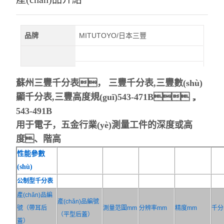
品牌
MITUTOYO/日本三豐
蘇州三豐千分表， 三豐千分表,三豐數(shù)
顯千分表,三豐高度規(guī)543-471B，
543-491B
用于電子，五金行業(yè)測量工件的深度或高
度、階高
性能參數
(shù)
公制型千分表
產(chǎn)品編
產(chǎn)品編號
號（帶耳后
測量范圍mm
分辨率mm
精度mm
千分
（平型后蓋）
蓋）