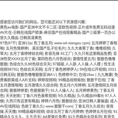
感谢您访问我们的网站，您可能还对以下资源感兴趣：
黄色av电影-国产亚洲中文不卡二区-亚欧色视频-正片成年免费无码动漫
AV片在-日韩在线国产欧美-麻豆国产在线观看精品-国产三级第一页办公
室久久精品-日韩高清黄色
97色97干
|
亚洲12p
|
色丁香五月
|
www.sd-xiangsu.cpm
|
五月婷婷丁香啪
啪
|
五月色情婷婷
|
..真实国产乱子伦毛片
|
久久大香蕉丁香
|
噜噜视频
|
久
草大
|
五月丁香婷婷综合网
|
影音先锋 91工厂
|
久久只有这里精品免费
|
亚
洲性受XXXX五月丁香
|
第四色色六月色综合
|
激情性爱五月
|
狠狠色噜噜
狠狠
|
色综合久久88色综合天天
|
97超碰,人人舔,人人操,人人摸
|
性生活
视频98791
|
色综合天天网
|
五月丁香色婷婷伊人
|
99在线公开视频
|
2021
日韩无码
|
狠狠色噜噜狠狠亚洲A∨
|
色婷婷中文
|
在线18av
|
九九無妻
|
免
费看欧美成人A片无码
|
婷婷视频网
|
99精品视频偷拍
|
狠狠干在线
|
丁香
五月激情啪啪
|
五月激情久久综合网
|
色五月六月婷婷
|
五月激情网五月综
合网
|
狠狠婷婷爱
|
色狠狠狠干
|
91人人操人人
|
五月婷婷黄色
|
丁香五月
色
|
天天射影
|
丁香六月色香蕉视频
|
9久久精品
|
久/久精品99看9
|
97人人
做
|
久热只有这里有精品
|
婷婷六月色
|
狠狠综合
|
亚洲日韩人妻操逼
|
成人
AV在线网站
|
色欲丁香久久
|
www.狠狠干com
|
丁香五月久久综合
|
夜夜
操,天天撸
|
99精品福利视频
|
综合五月丁香六月婷婷
|
色婷婷五月在线
|
91
精品久久久久、久五月天
|
AA爱做片免费
|
91九色精品女同系列
|
影音先