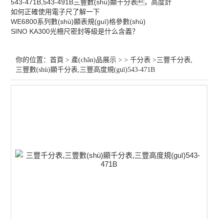
TESA千分表
543-471B,543-491B三豐數(shù)顯千分表，高度計
如何正確使用電子尺了解一下
WE6800系列數(shù)顯表規(guī)格參數(shù)
三豐千分表
SINO KA300光柵尺密封等級是什么含義？
查看全部 >>
你的位置：
首頁
>
產(chǎn)品展示
> >
千分表
>三豐千分表,
三豐數(shù)顯千分表,三豐高度規(guī)543-471B