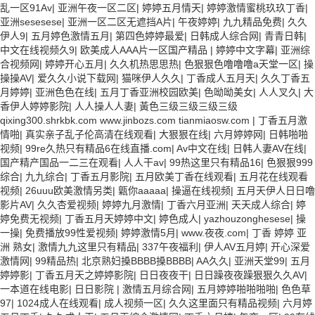
乱一区91Av
|
亚洲午夜一区二区
|
婷婷五月情天
|
婷婷激情蜜桃玖玖丁香
|
亚洲sesesese
|
亚洲一区二区无遮挡A片
|
午夜婷婷
|
九九精品免费
|
久久
伊人9
|
五月婷色激情五月
|
第四色婷婷最爱
|
日韩成人综合网
|
青青日韩
|
中文在线视频久9
|
欧美成人AAA片一区国产精品
|
婷婷中文字幕
|
亚洲综
合视频网
|
婷婷开心五月
|
久久机热思思热
|
色狠狠色噜噜噜a天堂一区
|
操
操操AV
|
爱久久小说下载网
|
猫咪伊人久久
|
丁香成人五月天
|
久久丁香五
月婷婷
|
亚洲色色在线
|
五月丁香亚洲校园欧美
|
色呦呦美女
|
人人叉久
|
大
香伊人婷婷影院
|
人人操人人妻
|
黃色三级三级三级三级
qixing300.shrkbk.com www.jinbozs.com tianmiaosw.com
|
丁香五月激
情啪
|
真实亲子乱子伦高清在线观看
|
大狠狠在线
|
六月婷婷网
|
日韩啪啪
视频
|
99re久热只有精品6在线直播.com
|
Av中文在线
|
日韩人妻AV在线
|
国产精产国品一二三在观看
|
人人干av
|
99热这里只有精品16
|
色狠狠999
综合
|
九九综合
|
丁香五月影院
|
五月欧美丁香在线观看
|
五月花在线观看
视频
|
26uuu欧美激情另类
|
甈你aaaaa
|
操逼在线视频
|
五月天伊人日日噜
影片AV
|
久久杏爱视频
|
婷婷九月激情
|
丁香六月亚洲
|
天天成人综合
|
婷
婷免费无视频
|
丁香五月天婷婷中文
|
婷色成人
|
yazhouzonghesese
|
操
一操
|
免费播放99性爱视频
|
婷婷激情5月
|
www.夜夜.com
|
丁香 婷婷 亚
洲 熟女
|
激情九九这里只有精品
|
337午夜福利
|
伊人AV五月婷
|
开心深爱
激情网
|
99精品热
|
北京熟妇搡BBBB搡BBBB
|
AA久久
|
亚洲天堂99
|
五月
婷婷影
|
丁香五月天之婷婷影院
|
日日夜夜干
|
日日躁夜夜躁狠狠久久AV
|
一本道在线电影
|
日日影院
|
激情五月综合网
|
五月婷婷啪啪啪啪
|
色色草
97
|
1024成人在线观看
|
成人视频一区
|
久久这里面只有精品视频
|
六月婷