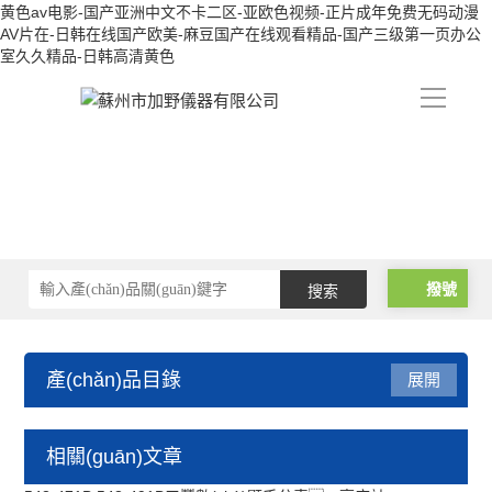
黄色av电影-国产亚洲中文不卡二区-亚欧色视频-正片成年免费无码动漫
AV片在-日韩在线国产欧美-麻豆国产在线观看精品-国产三级第一页办公
室久久精品-日韩高清黄色
导
航
撥號
產(chǎn)品目錄
展開
千分表
相關(guān)文章