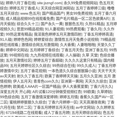
站
|
婷婷六月丁香在线
|
site:jszngf.com
|
永久99免费视频网站
|
色五月天
综合
|
婷婷五月丁香成人
|
天天综合网亚洲网站
|
五月丁香婷婷三级
|
噜噜
五月天综合
|
www.色五月
|
国产精品国产
|
男女99免费视频
|
五月丁香六月
情
|
成人精品视频99在线观看免费
|
国产毛片精品一区二区色欲黄A片
|
五
月天偷拍
|
综合久久十三
|
国产永久一黄
|
狠狠色五月
|
久热91精品
|
五月婷
视频久久
|
思思99精品视频
|
91人妻视频
|
99热费观看
|
丁香久月
|
久久作
爱
|
99热这里有精品
|
我淫我色婷婷五月天激情四射
|
丁香五月婷婷高清
|
91人碰
|
婷婷色色网
|
婷婷爱综合
|
激情性五月天免费小说视频
|
79精品视
频在线观看,
|
激情综合网五月激情网
|
久大香蕉
|
人妻啪啪啪
|
天堂久久丁
香
|
婷婷中文网站
|
五月婷婷丁香综合
|
丁香五月天色
|
亚洲丁香五月
|
99热
这里
|
99视频在线
|
九九热视频在线观看
|
人人操碰
|
久草 天堂
|
色综合播
放
|
五月天激情社区
|
婷婷五月丁香超碰
|
久久久久这里只有精品
|
国内精
品99
|
五月天婷婷社区久久综合
|
99热综合在线
|
99久久成人
|
丁香五月婷
婷激情中文
|
五月丁香花视频
|
一本色道久久综合狠狠躁小说
|
天天干天天
av天天射
|
射久久丁香五月
|
欧美丁香婷婷天天操
|
五月久久亚洲
|
五月 激
情视频
|
伊人五月天
|
青青色com久久
|
亚洲第一黄网
|
天天久久综合
|
亚洲
色婷婷
|
欧美成人AAA片一区国产精品
|
伊人大香蕉爱聚
|
丁香六月久久
|
深爱五月天 开心网
|
A片试看120分钟做受视频红杏
|
99欧美
|
久草婷妨
|
99色综合网
|
五月丁香激情深爱婷婷
|
婷婷五月情
|
香蕉久久国产AV一区
二区
|
蜜桃婷婷狠狠久久综合
|
丁香六月婷婷一区
|
天天高潮夜夜爽
|
丁香
六月在线
|
禁片二区
|
丁香五月婷婷五月天在线
|
av中文网站
|
久久婷婷五
月
|
67194线路二在线观看
|
成人丁香五月婷
|
五月天婷综合网站
|
色五月