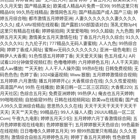
久久月天堂
|
国产精品美女
|
欧美成人精品A片免费一区99
|
99热这里只有
精品69
|
99久热在线精品
|
激情网色五月
|
国产精品国产成人国产三级
|
婷
婷五月综合啪
|
都市激情五月婷婷亚洲
|
人妻久久久久久久久妻久久久久
久久久
|
成人VAV视频在线观看
|
国产露脸150部国语对白
|
荡乳尤物3pH
|
这里只有精品在线看
|
婷婷偷拍网
|
天堂爱啪啪
|
99久久超级
|
九九色图
|
婷
婷五月天天爽
|
激情美女五月天激情在线
|
丁香五月六月久久综合
|
91久久
久久久久91
|
九九伦子片
|
777精品久无码人妻蜜桃
|
人人九色
|
99热综合
网
|
婷婷丁香成人网址
|
蜜臀av无码久久久久久久久
|
亚洲一级色电影
|
日
韩伊人大香蕉
|
91色性感五月婷婷丁香
|
天天爱天天操
|
色五月成人
|
A片
试看120分钟做受视频红杏
|
色噜噜婷婷
|
六月婷婷色五月
|
人人干天天舔
|
成人av播放
|
艹天天射
|
人人干人人操外国
|
99热8在线
|
日韩免费视频
|
无
码色色色
|
色婷丁香
|
1024操逼视频
|
Www.狠狠
|
五月婷婷激情综合视频
|
五月婷婷,六月激情
|
播五月婷婷开心
|
大香蕉综合在线
|
久久久性爱视频
|
高清国产AV
|
99热 在线播放
|
欧美日韩一区二区三区四区
|
大香蕉220
|
五
月天社区
|
色综合五月天
|
免费亚洲婷婷
|
99热伊人
|
俺去也五月天婷婷
|
99啪啪视频
|
自拍偷窥99热
|
日韩在线视频网站
|
欧美va在线观看
|
国产成
人99久久亚洲综合精品
|
思思热久久久在线
|
天天干天天干天天干天天干
天天
|
天天艹天天色
|
99精品在
|
99人人操人人摸
|
26UUU精品一区二区
Com
|
午夜九九电影
|
婷婷五月天少妇
|
五月婷婷六月丁香激情综合网
|
五
月色婷婷影视在线电影
|
色婷婷狠狠干
|
五月婷婷狠天天色综合
|
99色最新
在线视频
|
日日噜噜久久婷婷五月天
|
99 频99热国里只有精品
|
久久久思
思热
|
激情综合自拍五月婷婷色五月
|
婷婷丁香五月天婷婷
|
性色欲情 网