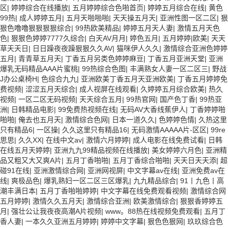
区
|
婷婷综合在线播放
|
五月婷婷综合色啪首页
|
婷婷五月综合在线
|
黄色
99热
|
成人婷婷五月
|
五月天啪啪啪
|
天天操五月天
|
亚洲性图一区二区
|
狠
狠色噜噜狠狠狠狠综合
|
99热欧美精品
|
婷婷五月天人妻
|
激情五月天色
色
|
狠狠色婷婷7777久综合
|
白天AV月月
|
婷色五月
|
五月婷婷|欧美
|
天天
草天天日
|
日日躁夜夜躁狠狠久久AV
|
猫咪伊人久久
|
激情综合亚洲色婷婷
五月
|
青青草五月天
|
丁香五月另类色婷婷麻豆
|
丁香五月亚洲天堂
|
亚洲
爆乳无码精品AAA片蜜桃
|
99热综合色图
|
丰满熟女人妻一区二区三
|
野战
J办公桌椅H
|
色综合九九
|
亚洲欧美丁香五月天亚洲欧美
|
丁香五月婷婷免
费视频
|
涩涩五月天综合
|
成人视屏在线观看
|
久婷婷五月综合欧美
|
热久
视频
|
一区二区无码视频
|
天天综合五月
|
99热官网
|
国产色丁香
|
99热亚
洲
|
日韩精品电影
|
99免费热视频在线
|
无码AV大香线蕉伊人
|
丁香婷婷啪
啪啪
|
俺去也五月天
|
激情综合色网
|
日本一道久久
|
色婷婷色情
|
久热这里
只有精品6
|
一区操
|
久久这里只有精品16
|
无码激情AAAAA片-区区
|
99re
思思
|
久久XX
|
在线中文av
|
激情六月婷婷
|
成人电影在线免费试看
|
日韩
在线五月天婷婷
|
亚洲九九99精品视频在线播放
|
美女婷婷六月色
|
亚洲精
品又粗又大又爽A片
|
五月丁香啪啪
|
五月丁香综合啪啪
|
天天日天天添
|
超
碰91在线
|
亚洲激情综合网
|
亚洲网视屏
|
中文字幕av在线
|
亚洲免费av在
线
|
爽极品色
|
爆乳熟妇一区二区三区爆乳
|
九九精品综合
|
91丨九色丨高
潮丰满日本
|
五月丁香啪啪婷婷
|
中文字幕在线免费观看视频
|
激情综合网
五月婷婷
|
激情久久五月天
|
激情综合亚洲
|
欧美激情综合
|
狠狠香婷婷五
月
|
强壮公让我夜夜高潮A片视频
|
www。88热在线视频免费观看
|
五月丁
香人妻
|
一本久久亚洲五月婷婷
|
婷婷中文字幕
|
狠色色狠网
|
玖玖综合色