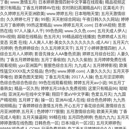
丁香
|
www.激情五月
|
日本婷婷激情四射中文字幕在线观看
|
精品视频这
里只有精品
|
丁香五月婷婷AV在线
|
农村熟妇高潮精品A片
|
区美毛片子
|
久久婷婷五月天亚洲欧美
|
www.婷婷五月
|
日本啪啪天堂
|
五月天激情综
合
|
久久婷婷七月丁香
|
99惹
|
天天射综合网站
|
午夜日韩久久久网站
|
婷婷
五月丁香婷婷
|
99热这里精品
|
www.婷婷五月天.com
|
日本VA视频
|
思思
热在线
|
97人人操人人干
|
99色色网
|
www.久久色.com
|
五月天成人伊人
|
99ri视频
|
超碰在线精品
|
色五月大
|
99精品超在线播放
|
色婷婷成人五月
|
变态 另类 在线
|
人人爽人人射-美女久久久久久久久久-成人AV
|
五月天六
月婷婷
|
色色婷婷综合
|
久久五月婷天天干
|
五月丁小婷婷激情四射
|
人人
综合五月人人婷婷
|
影音先锋女人AA鲁色资源
|
婷婷五月综合社区
|
人妻久
热
|
丁香五月婷婷偷拍
|
五月丁香偷拍
|
九九久久偷拍
|
五月婷婷免费在线
观看视频
|
yjzz亚洲国产
|
狠狠色综合五月
|
九九成人
|
五月婷婷影视
|
欧美
性猛交XXXX乱大交极品
|
色9色
|
www.婷婷.com
|
人妻久久久久
|
五月天亭
亭俺也
|
欧美色图天堂网
|
丁香五月先锋
|
2017人人操
|
色五月涩涩婷婷
|
色综合色综合色综合
|
99色在线观看视频
|
婷婷五月天av小说
|
96五月丁
香熟女
|
精品一区久热
|
婷婷五月18永久免费视频
|
这里只有精品96
|
呦呦
v线
|
亚洲无AV在线中文字幕
|
翔田千里aV中文字幕
|
色爱五月天
|
九九国
产精视频
|
五月婷丁香
|
操一区
|
亚洲AV成人在线
|
综合色色婷婷
|
九九热
视频精品
|
丁香婷婷综合激情五月色,开心五月丁香花综合网,激情综合五
月亚洲婷婷,五月天
|
色婷婷777狠狠
|
五月激情综合网
|
欧美天天搞
|
丁香
花成人电影
|
五月天操逼网
|
99精在线
|
五月四色婷婷
|
色拍九九九
|
五月天
婷婷激情在线色图
|
日韩色色一区
|
日本3级片一区2区
|
五月天婷婷色
|
WWW.桔色成人.COM
|
日逼免费视频
|
色丁香五月婷婷综合久久
|
婷婷天